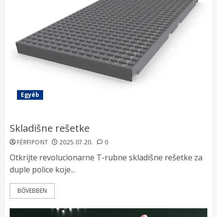
Egyéb
Skladišne rešetke
FÉRFIPONT
2025.07.20.
0
Otkrijte revolucionarne T-rubne skladišne rešetke za
duple police koje...
BŐVEBBEN