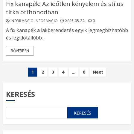
Fix kanapék: Az időtlen kényelem és stílus
titka otthonodban
INFORMACIO INFORMACIO
2025.05.22.
0
A fix kanapék a lakberendezés egyik legmegbízhatóbb
és legidőtállóbb...
BŐVEBBEN
Bejegyzések
1
2
3
4
…
8
Next
lapozása
KERESÉS
KERESÉS