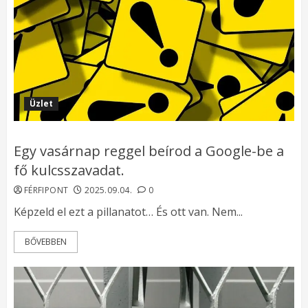
Üzlet
Egy vasárnap reggel beírod a Google-be a
fő kulcsszavadat.
FÉRFIPONT
2025.09.04.
0
Képzeld el ezt a pillanatot… És ott van. Nem...
BŐVEBBEN