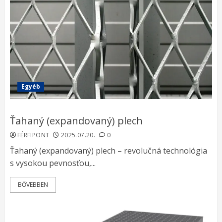
Egyéb
Ťahaný (expandovaný) plech
FÉRFIPONT
2025.07.20.
0
Ťahaný (expandovaný) plech – revolučná technológia
s vysokou pevnosťou,...
BŐVEBBEN