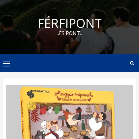
Skip
to
FÉRFIPONT
content
…ÉS PONT…
Primary
Menu