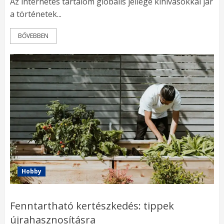
Az internetes tartalom globális jellege kihívásokkal jár
a történetek...
BŐVEBBEN
Hobby
Fenntartható kertészkedés: tippek
újrahasznosításra