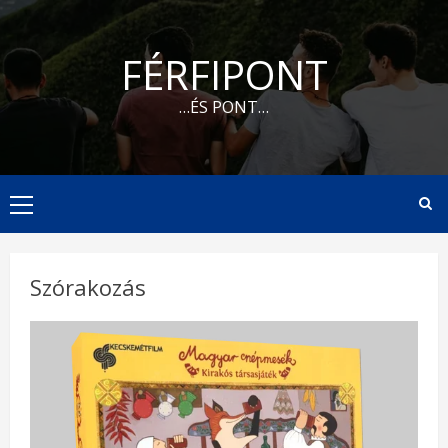
Skip
to
FÉRFIPONT
content
…ÉS PONT…
Primary
Menu
Szórakozás