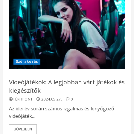
Szórakozás
Videójátékok: A legjobban várt játékok és
kiegészítők
FÉRFIPONT
2024.05.27.
0
Az idei év során számos izgalmas és lenyűgöző
videójáték...
BŐVEBBEN