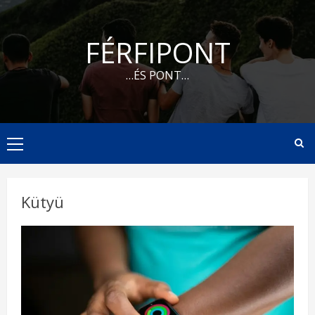
Skip
to
FÉRFIPONT
content
…ÉS PONT…
Primary
Menu
Kütyü