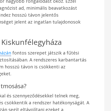
zor nagyobb rongálódást okoz. Ezzel
agnózist ad, minimális beavatkozást
indez hosszú távon jelentős
séget jelent az ingatlan tulajdonosok
 Kiskunfélegyháza
házán
fontos szerepet játszik a fűtési
tosításában. A rendszeres karbantartás
m hosszú távon is csökkenti az
geket.
 átmosása?
kkal és szennyeződésekkel telnek meg,
és csökkentik a rendszer hatékonyságát. A
n segít eltávolítani ezeket a