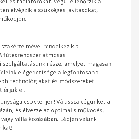
t és radiátorokat. Végül ellenőrzik a
én elvégzik a szükséges javításokat,
 működjön.
 szakértelmével rendelkezik a
 A fűtésrendszer átmosás
i szolgáltatásunk része, amelyet magasan
eleink elégedettsége a legfontosabb
ebb technológiákat és módszereket
 érjük el.
konysága csökkenjen! Válassza cégünket a
ázán, és élvezze az optimális működésű
vagy vállalkozásában. Lépjen velünk
nkat!