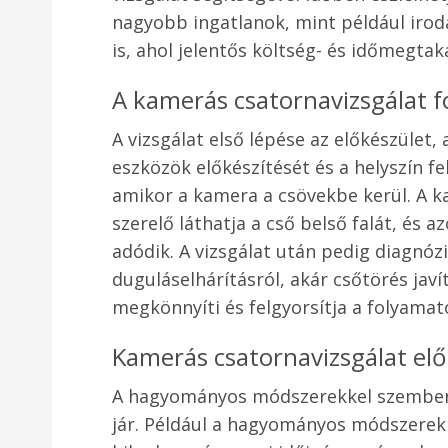
nagyobb ingatlanok, mint például irod
is, ahol jelentős költség- és időmegta
A kamerás csatornavizsgálat 
A vizsgálat első lépése az előkészület
eszközök előkészítését és a helyszín fe
amikor a kamera a csövekbe kerül. A ka
szerelő láthatja a cső belső falát, és 
adódik. A vizsgálat után pedig diagnózi
duguláselhárításról, akár csőtörés jav
megkönnyíti és felgyorsítja a folyamat
Kamerás csatornavizsgálat elő
A hagyományos módszerekkel szemben 
jár. Például a hagyományos módszerekn