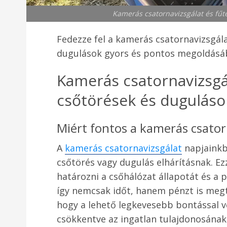
Kamerás csatornavizsgálat és fű
Fedezze fel a kamerás csatornavizsgál
dugulások gyors és pontos megoldásá
Kamerás csatornavizsgá
csőtörések és duguláso
Miért fontos a kamerás csator
A
kamerás csatornavizsgálat
napjainkb
csőtörés vagy dugulás elhárításnak. E
határozni a csőhálózat állapotát és a 
így nemcsak időt, hanem pénzt is megta
hogy a lehető legkevesebb bontással vé
csökkentve az ingatlan tulajdonosának