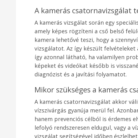
A kamerás csatornavizsgálat t
A kamerás vizsgálat során egy speciál
amely képes rögzíteni a cső belső felül
kamera lehetővé teszi, hogy a szennyv
vizsgálatot. Az így készült felvételek
így azonnal látható, ha valamilyen prob
képeket és videókat később is visszan
diagnózist és a javítási folyamatot.
Mikor szükséges a kamerás cs
A kamerás csatornavizsgálat akkor vál
vízszivárgás gyanúja merül fel. Azonb
hanem prevenciós célból is érdemes el
lefolyó rendszeresen eldugul, vagy a v
vizsgálat segítségével időben észlelhe