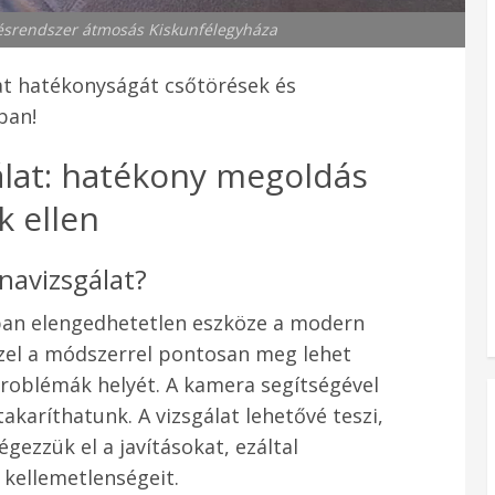
tésrendszer átmosás Kiskunfélegyháza
at hatékonyságát csőtörések és
ban!
lat: hatékony megoldás
k ellen
navizsgálat?
an elengedhetetlen eszköze a modern
zzel a módszerrel pontosan meg lehet
problémák helyét. A kamera segítségével
karíthatunk. A vizsgálat lehetővé teszi,
gezzük el a javításokat, ezáltal
 kellemetlenségeit.