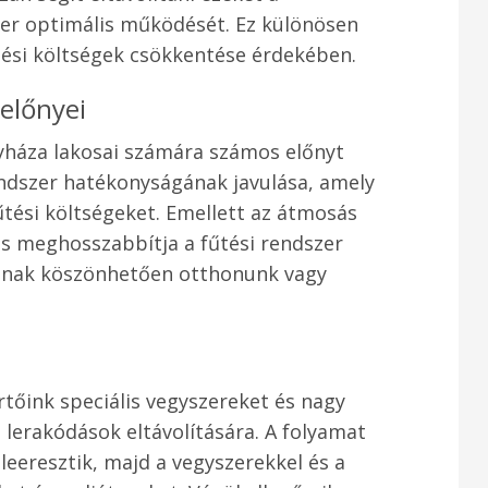
szer optimális működését. Ez különösen
tési költségek csökkentése érdekében.
előnyei
yháza lakosai számára számos előnyt
endszer hatékonyságának javulása, amely
űtési költségeket. Emellett az átmosás
s meghosszabbítja a fűtési rendszer
ásnak köszönhetően otthonunk vagy
tőink speciális vegyszereket és nagy
erakódások eltávolítására. A folyamat
leeresztik, majd a vegyszerekkel és a