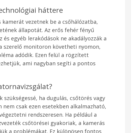
echnológiai háttere
is kamerát vezetnek be a csőhálózatba,
etének állapotát. Az erős fehér fényű
íz és egyéb lerakódások ne akadályozzák a
et a szerelő monitoron követheti nyomon,
léma adódik. Ezen felül a rögzített
ézhetjük, ami nagyban segíti a pontos
atornavizsgálat?
ik szükségessé, ha dugulás, csőtörés vagy
an nem csak ezen esetekben alkalmazható,
végeztetni rendszeresen. Ha például a
ízvezeték csőtörései gyakoriak, a kamerás
tjük a problémákat. Ez különösen fontos