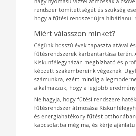
nagy nyomású vízzel átmossák a csöveke
rendszer tömítettségét és szükség eset
hogy a fűtési rendszer újra hibátlanul
Miért válasszon minket?
Cégünk hosszú évek tapasztalatával és
fűtésrendszerek karbantartása terén.
Kiskunfélegyházán megbízható és prof
képzett szakembereink végeznek. Ügyf
számunkra, ezért mindig a legmodern
alkalmazzuk, hogy a legjobb eredményt
Ne hagyja, hogy fűtési rendszere haté
fűtésrendszer átmosása Kiskunfélegyh
és energiahatékony fűtést otthonában 
kapcsolatba még ma, és kérje ajánlatu