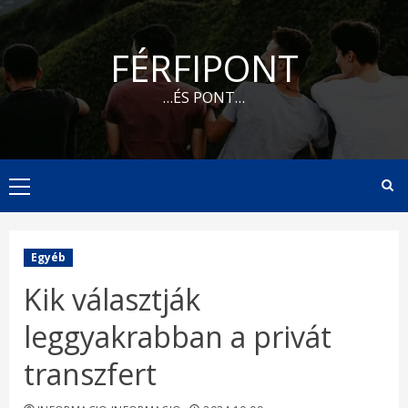
Skip
to
FÉRFIPONT
content
…ÉS PONT…
Primary
Menu
Egyéb
Kik választják
leggyakrabban a privát
transzfert