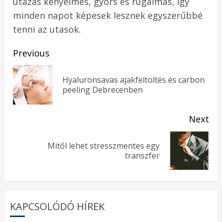
utazás kényelmes, gyors és rugalmas, így
minden napot képesek lesznek egyszerűbbé
tenni az utasok.
Post
Previous
navigation
Hyaluronsavas ajakfeltöltés és carbon
Pr
peeling Debrecenben
pos
Next
Mitől lehet stresszmentes egy
Next
transzfer
post:
KAPCSOLÓDÓ HÍREK