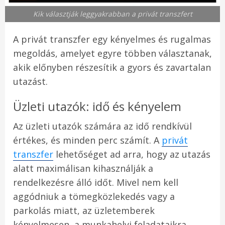
Kik választják leggyakrabban a privát transzfert
A privát transzfer egy kényelmes és rugalmas
megoldás, amelyet egyre többen választanak,
akik előnyben részesítik a gyors és zavartalan
utazást.
Üzleti utazók: idő és kényelem
Az üzleti utazók számára az idő rendkívül
értékes, és minden perc számít. A
privát
transzfer
lehetőséget ad arra, hogy az utazás
alatt maximálisan kihasználják a
rendelkezésre álló időt. Mivel nem kell
aggódniuk a tömegközlekedés vagy a
parkolás miatt, az üzletemberek
kényelmesen, a munkahelyi feladataikra