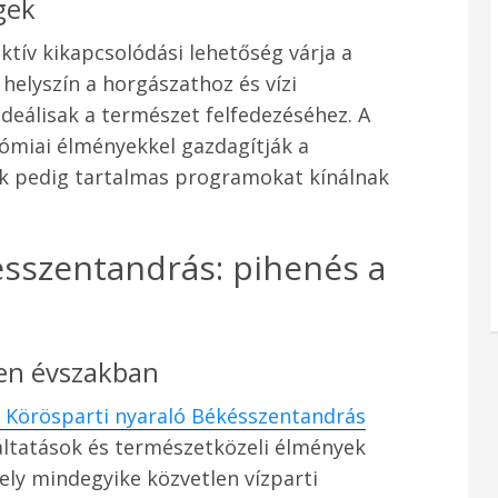
gek
tív kikapcsolódási lehetőség várja a
helyszín a horgászathoz és vízi
ideálisak a természet felfedezéséhez. A
ómiai élményekkel gazdagítják a
ok pedig tartalmas programokat kínálnak
ésszentandrás: pihenés a
en évszakban
a Körösparti nyaraló Békésszentandrás
áltatások és természetközeli élmények
hely mindegyike közvetlen vízparti