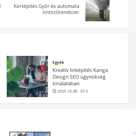
l
Kertépítés Győr és automata
Previous
Next
öntözőrendszer
post:
post:
Egyéb
Kreatív linképítés Kanga
Design SEO ügynökség
kínálatában
2025.10.08.
0