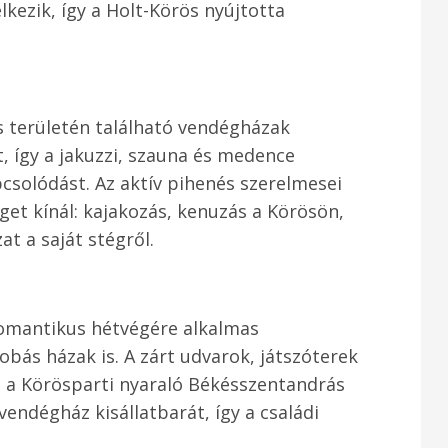
lkezik, így a Holt-Körös nyújtotta
 területén található vendégházak
t, így a jakuzzi, szauna és medence
pcsolódást. Az aktív pihenés szerelmesei
et kínál: kajakozás, kenuzás a Körösön,
t a saját stégről.
 romantikus hétvégére alkalmas
bás házak is. A zárt udvarok, játszóterek
 a Körösparti nyaraló Békésszentandrás
vendégház kisállatbarát, így a családi