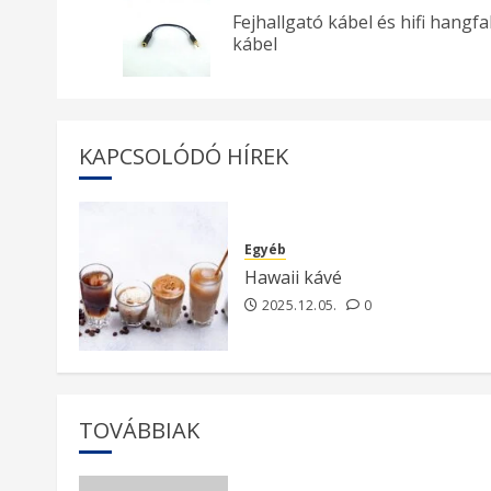
navigation
Fejhallgató kábel és hifi hangfa
kábel
KAPCSOLÓDÓ HÍREK
Egyéb
Hawaii kávé
2025.12.05.
0
TOVÁBBIAK