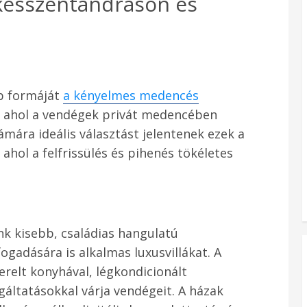
késszentandráson és
bb formáját
a kényelmes medencés
, ahol a vendégek privát medencében
ámára ideális választást jelentenek ezek a
hol a felfrissülés és pihenés tökéletes
nk kisebb, családias hangulatú
ogadására is alkalmas luxusvillákat. A
erelt konyhával, légkondicionált
áltatásokkal várja vendégeit. A házak