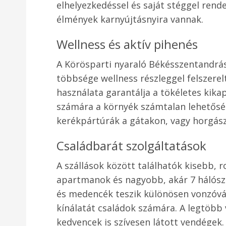
elhelyezkedéssel és saját stéggel rende
élmények karnyújtásnyira vannak.
Wellness és aktív pihenés
A Körösparti nyaraló Békésszentandrás
többsége wellness részleggel felszerel
használata garantálja a tökéletes kika
számára a környék számtalan lehetőség
kerékpártúrák a gátakon, vagy horgásza
Családbarát szolgáltatások
A szállások között találhatók kisebb,
apartmanok és nagyobb, akár 7 hálószo
és medencék teszik különösen vonzóvá
kínálatát családok számára. A legtöbb 
kedvencek is szívesen látott vendégek.