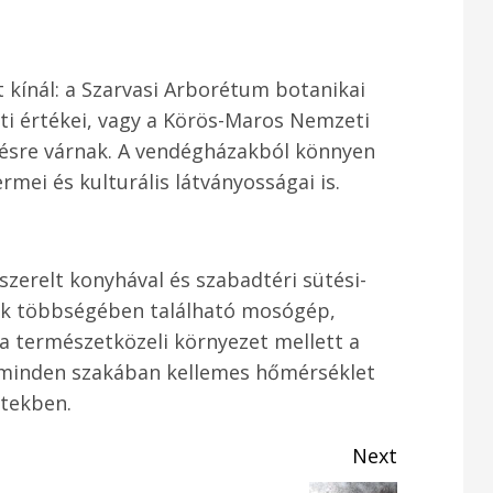
kínál: a Szarvasi Arborétum botanikai
ti értékei, vagy a Körös-Maros Nemzeti
zésre várnak. A vendégházakból könnyen
mei és kulturális látványosságai is.
lszerelt konyhával és szabadtéri sütési-
zak többségében található mosógép,
 a természetközeli környezet mellett a
v minden szakában kellemes hőmérséklet
etekben.
Next