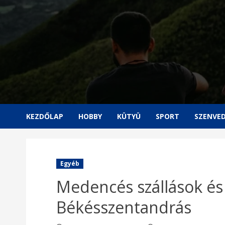
Skip
to
content
KEZDŐLAP
HOBBY
KÜTYÜ
SPORT
SZENVED
Egyéb
Medencés szállások és
Békésszentandrás