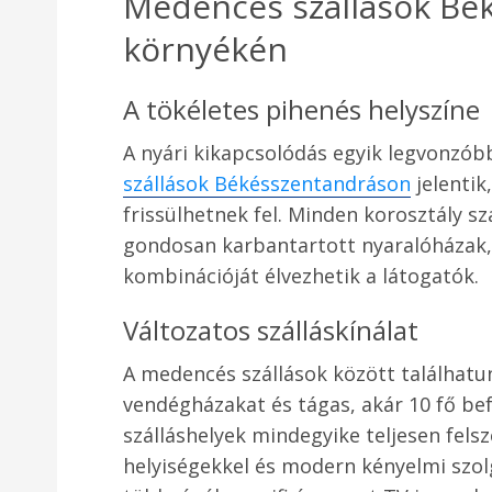
Medencés szállások Bé
környékén
A tökéletes pihenés helyszíne
A nyári kikapcsolódás egyik legvonzó
szállások Békésszentandráson
jelentik
frissülhetnek fel. Minden korosztály sz
gondosan karbantartott nyaralóházak, a
kombinációját élvezhetik a látogatók.
Változatos szálláskínálat
A medencés szállások között találhatu
vendégházakat és tágas, akár 10 fő bef
szálláshelyek mindegyike teljesen felsz
helyiségekkel és modern kényelmi szolg