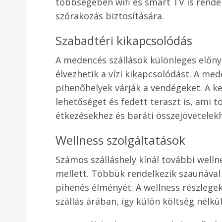
többségében wifi és smart TV is rendelk
szórakozás biztosítására.
Szabadtéri kikapcsolódás
A medencés szállások különleges előn
élvezhetik a vízi kikapcsolódást. A m
pihenőhelyek várják a vendégeket. A ke
lehetőséget és fedett teraszt is, ami t
étkezésekhez és baráti összejövetelek
Wellness szolgáltatások
Számos szálláshely kínál további welln
mellett. Többük rendelkezik szaunával
pihenés élményét. A wellness részlegek
szállás árában, így külön költség nélkü