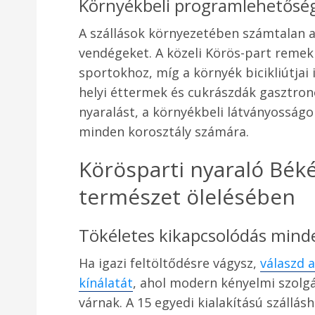
Környékbeli programlehetősé
A szállások környezetében számtalan ak
vendégeket. A közeli Körös-part remek 
sportokhoz, míg a környék bicikliútjai 
helyi éttermek és cukrászdák gasztron
nyaralást, a környékbeli látványosság
minden korosztály számára.
Körösparti nyaraló Bék
természet ölelésében
Tökéletes kikapcsolódás mind
Ha igazi feltöltődésre vágysz,
válaszd 
kínálatát
, ahol modern kényelmi szolg
várnak. A 15 egyedi kialakítású szállás