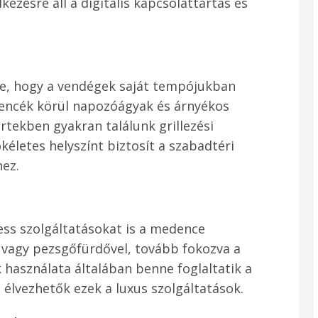
ezésre áll a digitális kapcsolattartás és
ye, hogy a vendégek saját tempójukban
edencék körül napozóágyak és árnyékos
rtekben gyakran találunk grillezési
ökéletes helyszínt biztosít a szabadtéri
hez.
ess szolgáltatásokat is a medence
 vagy pezsgőfürdővel, tovább fokozva a
 használata általában benne foglaltatik a
l élvezhetők ezek a luxus szolgáltatások.