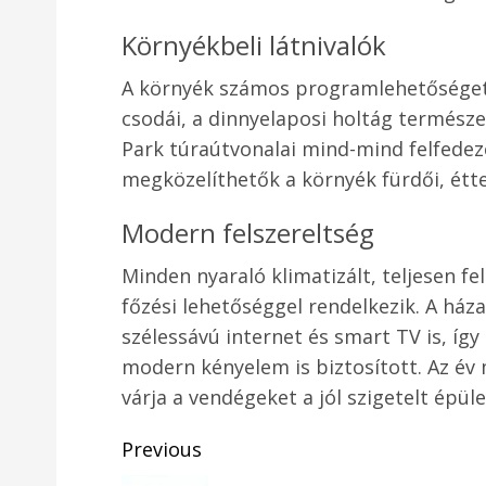
Környékbeli látnivalók
A környék számos programlehetőséget 
csodái, a dinnyelaposi holtág természe
Park túraútvonalai mind-mind felfede
megközelíthetők a környék fürdői, étter
Modern felszereltség
Minden nyaraló klimatizált, teljesen fe
főzési lehetőséggel rendelkezik. A há
szélessávú internet és smart TV is, így
modern kényelem is biztosított. Az é
várja a vendégeket a jól szigetelt épül
Post
Previous