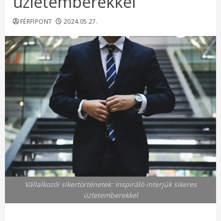
üzletemberekkel
FÉRFIPONT
2024.05.27.
Vállalkozói sikertörténetek: Inspiráló interjúk sikeres
üzletemberekkel