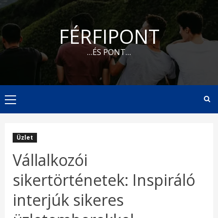
Skip
to
FÉRFIPONT
content
…ÉS PONT…
Primary
Menu
Üzlet
Vállalkozói
sikertörténetek: Inspiráló
interjúk sikeres