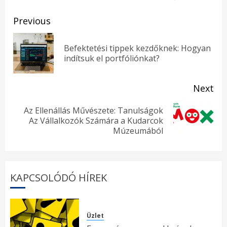
Post
Previous
navigation
Befektetési tippek kezdőknek: Hogyan
Pr
indítsuk el portfóliónkat?
pos
Next
Az Ellenállás Művészete: Tanulságok
Next
Az Vállalkozók Számára a Kudarcok
Múzeumából
post:
KAPCSOLÓDÓ HÍREK
Üzlet